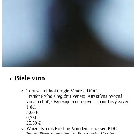
Biele víno
Torresella Pinot Grigio Venezia DOC
Tradičné víno s regiónu Veneto. Atraktívna ovocná
vôňa a chuť, Osviežujúci citrusovo – mandľový́ záver.
1 dcl
3,60 €
0,75l
25,50 €
Winzer Krems Riesling Von den Terrassen PDO
Priamočiary, expresívny rizling z terás. Vo vôni