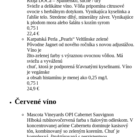
Rioja DOCa – Španielsko, suché / dry
Svieže a delikátne víno. Vôňa pripomína citrusové
ovocie s herbálnym dotykom. Vynikajúca kyselinka a
ľahšie telo. Stredene dlhý, minerálny záver. Vynikajúce
k plodom mora alebo šalátu s kozím syrom
0,75 l
22,4 €
Karpatská Perla „Pearls“ Veltlínske zelené
Pôvodne Jagnet od nového ročníka s novou adjustážou.
Víno je
žlto-zelenej farby s výraznou ovocnou vôňou. Má
sviežu a vyváženú
chuť, ktorá je podporená šťavnatými kyselinami. Víno
je vegánske
a obsah histamínu je menej ako 0,25 mg/l.
0,75 l
24,9 €
Červené víno
Mascota Vineyards OPI Cabernet Sauvignon
Hlboká rubínovočervená farba s fialovým odleskom. V
koncentrovanej aróme Cabernetu dominuje kasisový
tón, kombinovaný so zeleným korením. Chuť je
komplexná, štruktúrovaná s perzistentnou