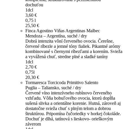
dochuťou
1dcl
3,60 €
0,75 l
25,50 €
Finca Agostino Viňas Argentinas Malbec
Mendoza – Argentína, suché / dry
Dobrá intenzita vôní červeného ovocia. Čerešne,
červené ríbezle a jemné tóny fialiek. Pikantné arómy
kombinované s čiernymi ríbezľami a korením. Svieža
a vyvážená chuť, stredne plné a sladké taníny
1dcl
2,70 €
0,75l
20,30 €
Tormaresca Torcicoda Primitivo Salento
Puglia – Taliansko, suché / dry
Červené víno intenzívneho rubínovo červeného
vzhľadu. Vôňa bobuľového ovocia, ktorú dopĺňa
sušená slivka a orientálne korenie. Hutná, zároveň aj
dostatočne svieža chuť s plným telom a dobrou
štruktúrou. Pripomína čučoriedky v horkej čokoláde.
Dochuť je dlhá, tatínová s lieskovo- orieškovým
záverom