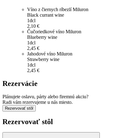
Víno z čiernych ríbezlí Miluron
Black currant wine
1dcl
2,10 €
Čučoriedkové víno Miluron
Blueberry wine
1dcl
2,45 €
Jahodové víno Miluron
Strawberry wine
1dcl
2,45 €
Rezervácie
Plánujete oslavu, párty alebo firemnú akciu?
Radi vám rezervujeme u nás miesto.
Rezervovať stôl
Rezervovať stôl