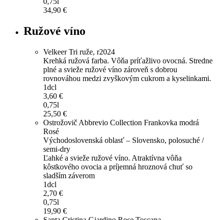
0,75l
34,90 €
Ružové víno
Velkeer Tri ruže, r2024
Krehká ružová farba. Vôňa príťažlivo ovocná. Stredne
plné a svieže ružové víno zároveň s dobrou
rovnováhou medzi zvyškovým cukrom a kyselinkami.
1dcl
3,60 €
0,75l
25,50 €
Ostrožovič Abbrevio Collection Frankovka modrá
Rosé
Východoslovenská oblasť – Slovensko, polosuché /
semi-dry
Ľahké a svieže ružové víno. Atraktívna vôňa
kôstkového ovocia a príjemná hroznová chuť so
sladším záverom
1dcl
2,70 €
0,75l
19,90 €
Santa Cristina Giardino Rose Toscana