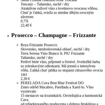
Tuscany – Taliansko, suché / dry
Atraktívne ružové víno s kvetinovo ovocnou vôňou.
Chuť je ľahká, svieža so stredne dlhým ovocným
záverom
0,75l
22,40 €
Prosecco – Champagne – Frizzante
Reya Frizzante Prosecco
Slovensko, stredoslovenská oblasť, suché / dry
Terra Serena Vino Bianco fr. PIU Frizzante
Taliansko, suché / dry
Perlivé biele víno, príjemné a čerstvé. Svetložltá farba
so zelenkavými odleskami. Má jemnú a intenzívnu
vôňu. Ľahká chuť jablka so stopami citrusového ovocia
1dcl
2,30 €
PERELADA Cava Brut Blue Festival DO
Zmes odrôd Macabeo, Parellada a Xarel·lo. Víno
vyzrievalo
15 mesiacov na kvasinkách. Osviežujúca a harmonická
Cava
od rešpektovaného producenta s dobrou štruktúrou a