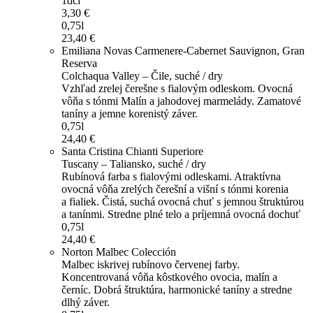
1dcl
3,30 €
0,75l
23,40 €
Emiliana Novas Carmenere-Cabernet Sauvignon, Gran
Reserva
Colchaqua Valley – Čile, suché / dry
Vzhľad zrelej čerešne s fialovým odleskom. Ovocná
vôňa s tónmi Malín a jahodovej marmelády. Zamatové
taníny a jemne korenistý záver.
0,75l
24,40 €
Santa Cristina Chianti Superiore
Tuscany – Taliansko, suché / dry
Rubínová farba s fialovými odleskami. Atraktívna
ovocná vôňa zrelých čerešní a višní s tónmi korenia
a fialiek. Čistá, suchá ovocná chuť s jemnou štruktúrou
a tanínmi. Stredne plné telo a príjemná ovocná dochuť
0,75l
24,40 €
Norton Malbec Colección
Malbec iskrivej rubínovo červenej farby.
Koncentrovaná vôňa kôstkového ovocia, malín a
černíc. Dobrá štruktúra, harmonické taníny a stredne
dlhý záver.