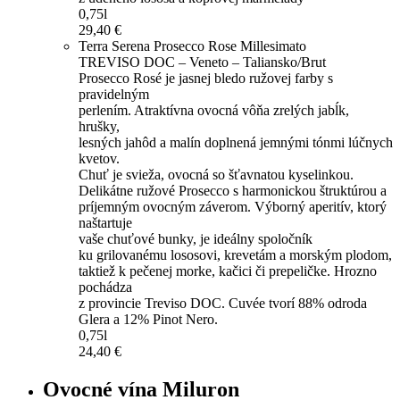
0,75l
29,40 €
Terra Serena Prosecco Rose Millesimato
TREVISO DOC – Veneto – Taliansko/Brut
Prosecco Rosé je jasnej bledo ružovej farby s
pravidelným
perlením. Atraktívna ovocná vôňa zrelých jabĺk,
hrušky,
lesných jahôd a malín doplnená jemnými tónmi lúčnych
kvetov.
Chuť je svieža, ovocná so šťavnatou kyselinkou.
Delikátne ružové Prosecco s harmonickou štruktúrou a
príjemným ovocným záverom. Výborný aperitív, ktorý
naštartuje
vaše chuťové bunky, je ideálny spoločník
ku grilovanému lososovi, krevetám a morským plodom,
taktiež k pečenej morke, kačici či prepeličke. Hrozno
pochádza
z provincie Treviso DOC. Cuvée tvorí 88% odroda
Glera a 12% Pinot Nero.
0,75l
24,40 €
Ovocné vína Miluron