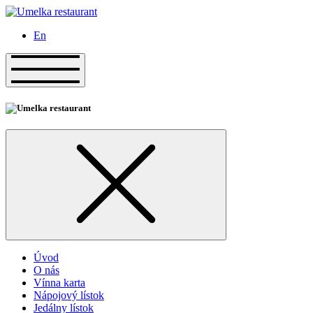
Prejsť
na
En
obsah
Úvod
O nás
Vínna karta
Nápojový lístok
Jedálny lístok