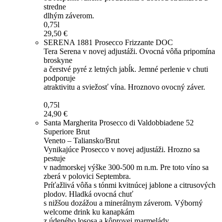
stredne
dlhým záverom.
0,75l
29,50 €
SERENA 1881 Prosecco Frizzante DOC
Tera Serena v novej adjustáži. Ovocná vôňa pripomína
broskyne
a čerstvé pyré z letných jabĺk. Jemné perlenie v chuti
podporuje
atraktivitu a sviežosť vína. Hroznovo ovocný záver.
0,75l
24,90 €
Santa Margherita Prosecco di Valdobbiadene 52
Superiore Brut
Veneto – Taliansko/Brut
Vynikajúce Prosecco v novej adjustáži. Hrozno sa
pestuje
v nadmorskej výške 300-500 m n.m. Pre toto víno sa
zberá v polovici Septembra.
Príťažlivá vôňa s tónmi kvitnúcej jablone a citrusových
plodov. Hladká ovocná chuť
s nižšou dozážou a minerálnym záverom. Výborný
welcome drink ku kanapkám
z údeného lososa a kôprovej marmelády