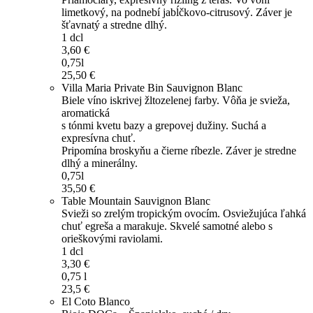
limetkový, na podnebí jabĺčkovo-citrusový. Záver je
šťavnatý a stredne dlhý.
1 dcl
3,60 €
0,75l
25,50 €
Villa Maria Private Bin Sauvignon Blanc
Biele víno iskrivej žltozelenej farby. Vôňa je svieža,
aromatická
s tónmi kvetu bazy a grepovej dužiny. Suchá a
expresívna chuť.
Pripomína broskyňu a čierne ríbezle. Záver je stredne
dlhý a minerálny.
0,75l
35,50 €
Table Mountain Sauvignon Blanc
Svieži so zrelým tropickým ovocím. Osviežujúca ľahká
chuť egreša a marakuje. Skvelé samotné alebo s
orieškovými raviolami.
1 dcl
3,30 €
0,75 l
23,5 €
El Coto Blanco